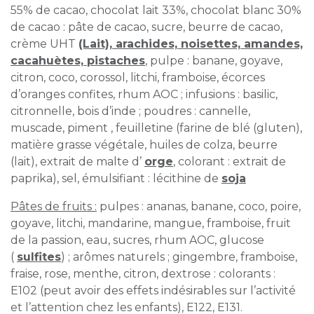
55% de cacao, chocolat lait 33%, chocolat blanc 30%
de cacao : pâte de cacao, sucre, beurre de cacao,
crème UHT
(Lait), arachides, noisettes, amandes,
cacahuètes, pistaches
, pulpe : banane, goyave,
citron, coco, corossol, litchi, framboise, écorces
d’oranges confites, rhum AOC ; infusions : basilic,
citronnelle, bois d’inde ; poudres : cannelle,
muscade, piment , feuilletine (farine de blé (gluten),
matière grasse végétale, huiles de colza, beurre
(lait), extrait de malte d’
orge
, colorant : extrait de
paprika), sel, émulsifiant : lécithine de
soja
Pâtes de fruits :
pulpes : ananas, banane, coco, poire,
goyave, litchi, mandarine, mangue, framboise, fruit
de la passion, eau, sucres, rhum AOC, glucose
(
sulfites
) ; arômes naturels ; gingembre, framboise,
fraise, rose, menthe, citron, dextrose : colorants :
E102 (peut avoir des effets indésirables sur l’activité
et l’attention chez les enfants), E122, E131.