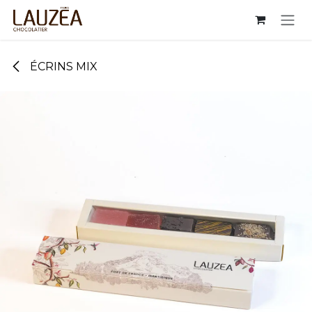
Se rendre au contenu
ÉCRINS MIX